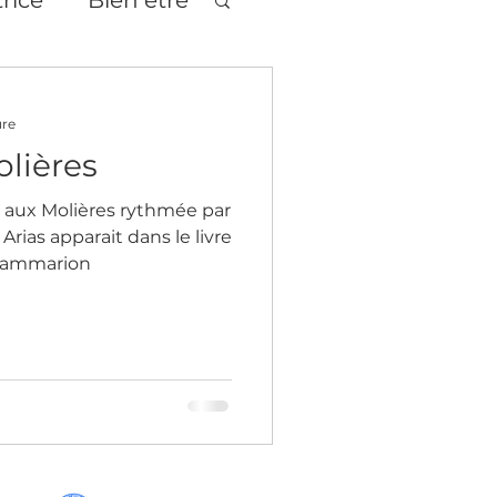
tages
Théâtre
ure
olières
 aux Molières rythmée par
Arias apparait dans le livre
Flammarion
age