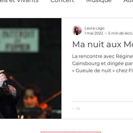
s Privés et collectifs
Exposition
Repor
Laura Lago
1 mai 2022
5 min de lect
Ma nuit aux M
ion
Photographe Paris
Art print Paris
La rencontre avec Régine
Gainsbourg et dirigée par 
nse
Action pour les droits des femmes
« Gueule de nuit » chez 
Cours en ligne
Création de contenu visuel
Artiste auteure plasticienne
Yoga du Vis