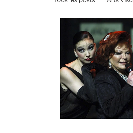
Pilates
Pilates, cour
Performance
Créat
Soins du visage
Da
Cineaste-Vidéaste
Artiste peintre Paris