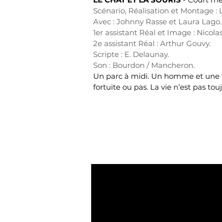
Scénario, Réalisation et Montage : 
Avec : Johnny Rasse et Laura Lago.
1er assistant Réal et Image : Nicolas
2e assistant Réal : Arthur Gouvy.
Scripte : E. Delaunay.
Son : Bourdon / Mancheron.
Un parc à midi. Un homme et une 
fortuite ou pas. La vie n’est pas to