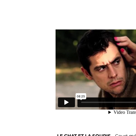
LE CHAT ET LA SOURIS
-
Court mé