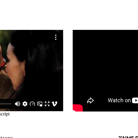
trage
J’AIME 