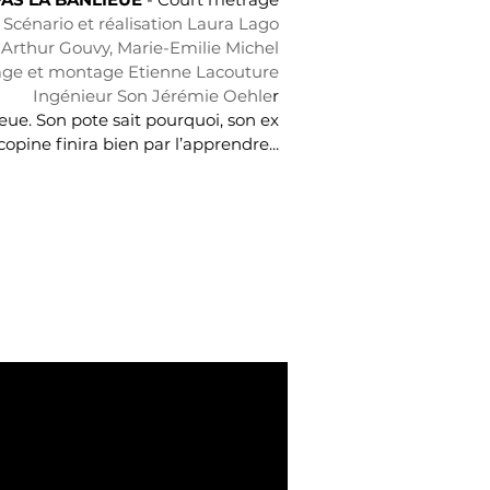
Scénario et réalisation Laura Lago
 Arthur Gouvy, Marie-Emilie Michel
ge et montage Etienne Lacouture
Ingénieur Son Jérémie Oehle
r
eue. Son pote sait pourquoi, son ex
copine finira bien par l’apprendre...