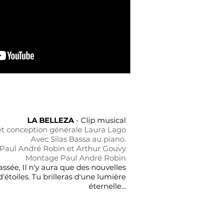
LA BELLEZA
- Clip musical
et conception générale Laura Lago
Avec Silas Bassa au piano.
Paul André Robin et Arthur Gouvy
Montage Paul André Robin
ssée, Il n'y aura que des nouvelles
'étoiles. Tu brilleras d'une lumière
éternelle...