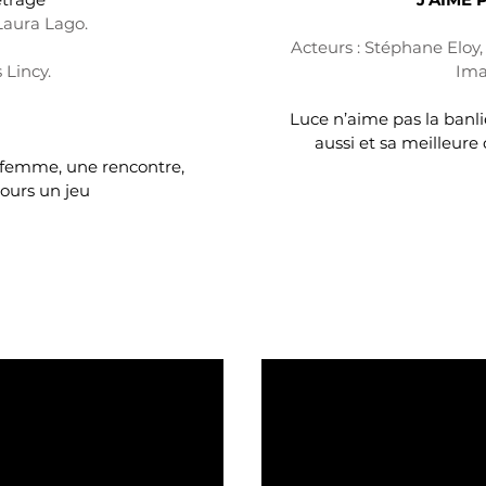
Laura Lago.
Acteurs : Stéphane Eloy,
 Lincy.
Ima
Luce n’aime pas la banli
aussi et sa meilleure 
femme, une rencontre,
ujours un jeu