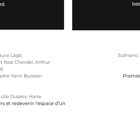
Laura Lago
Scénario,
et Noa Cherdel, Arthur
d.
cadre Yann Buisson
Premiè
 Julie Dupeix-Harle
rs et redevenir l’espace d’un