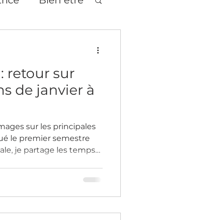
tages
Théâtre
: retour sur
s de janvier à
ages sur les principales
ué le premier semestre
ale, je partage les temps
stique et vous accueille à
ois de juillet pour
 échanger autour de
age
 reste ouvert en juillet
isponibles et échanger