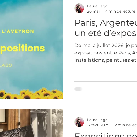
autour de nouveaux proje
Laura Lago
eur
20 mai
4 min de lecture
Paris, Argenteu
un été d’expos
De mai à juillet 2026, je p
expositions entre Paris, A
Installations, peintures 
présentées dans des lieux 
Belleville à l’Aveyron, en
Paris. Un parcours artisti
collectives, festivals et p
de la mémoire et des iden
Laura Lago
17 févr. 2025
2 min de lec
Expositions d