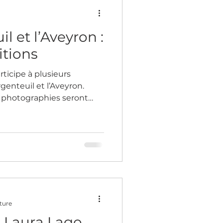
ts.
il et l’Aveyron :
itions
articipe à plusieurs
rgenteuil et l’Aveyron.
et photographies seront
culturels et festivals, du
 passant par Argenteuil et
que entre expositions
rojets autour de la nature,
tités.
ture
e Laura Lago