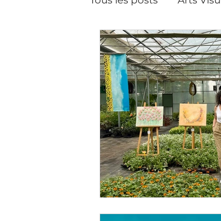
Pilates
Pilates, cour
Performance
Créat
Soins du visage
Da
Cineaste-Vidéaste
Artiste peintre Paris