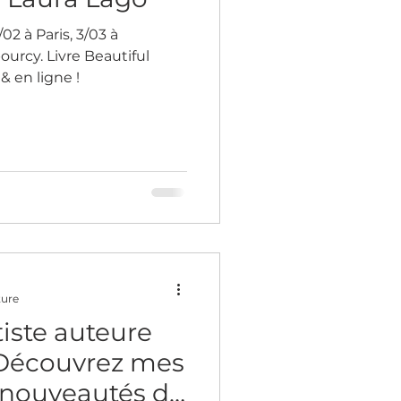
2 à Paris, 3/03 à
urcy. Livre Beautiful
& en ligne !
ture
tiste auteure
: Découvrez mes
t nouveautés de