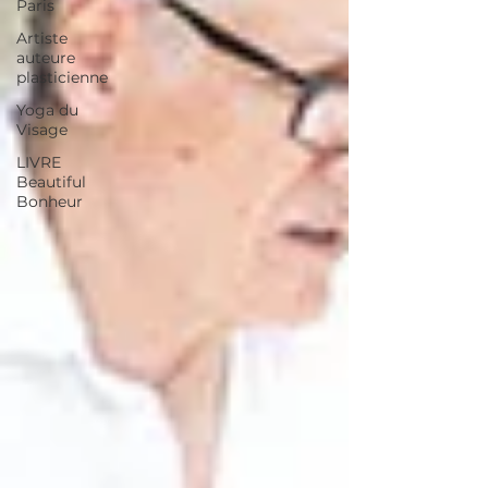
Paris
Artiste
auteure
plasticienne
Yoga du
Visage
LIVRE
Beautiful
Bonheur