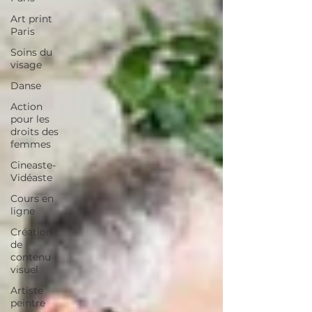
Art print
Paris
Soins du
visage
Danse
Action
pour les
droits des
femmes
Cineaste-
Vidéaste
Cours en
ligne
Création
de
contenu
visuel
Artiste
peintre