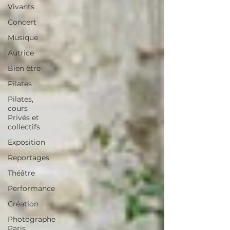
Vivants
Concert
Musique
Autrice
Bien être
Pilates
Pilates,
cours
Privés et
collectifs
Exposition
Reportages
Théâtre
Performance
Création
Photographe
Paris