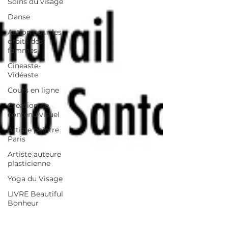
Soins du visage
Danse
Action pour les
droits des
femmes
Cineaste-
Vidéaste
Cours en ligne
Création de
contenu visuel
Artiste peintre
Paris
Artiste auteure
plasticienne
Yoga du Visage
LIVRE Beautiful
Bonheur