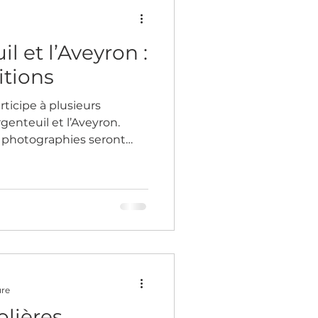
ts.
il et l’Aveyron :
itions
articipe à plusieurs
rgenteuil et l’Aveyron.
et photographies seront
culturels et festivals, du
 passant par Argenteuil et
que entre expositions
rojets autour de la nature,
tités.
ure
olières