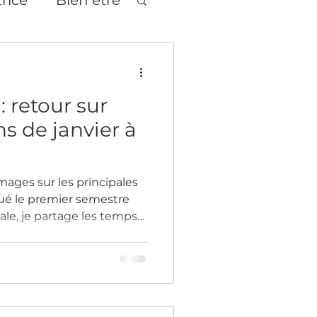
tages
Théâtre
: retour sur
s de janvier à
ages sur les principales
ué le premier semestre
ale, je partage les temps
stique et vous accueille à
ois de juillet pour
 échanger autour de
age
 reste ouvert en juillet
isponibles et échanger