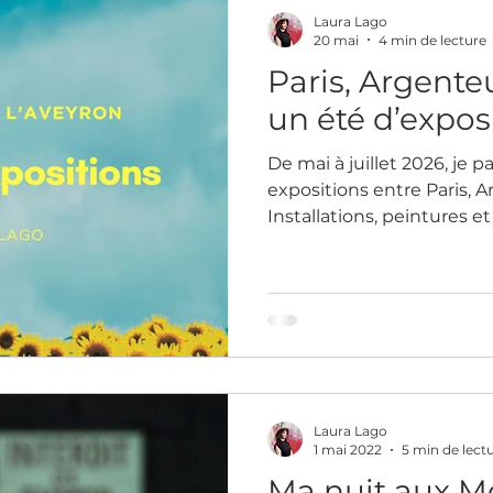
autour de nouveaux proje
Laura Lago
eur
20 mai
4 min de lecture
Paris, Argenteu
un été d’expos
De mai à juillet 2026, je p
expositions entre Paris, A
Installations, peintures 
présentées dans des lieux 
Belleville à l’Aveyron, en
Paris. Un parcours artisti
collectives, festivals et p
de la mémoire et des iden
Laura Lago
1 mai 2022
5 min de lect
Ma nuit aux M