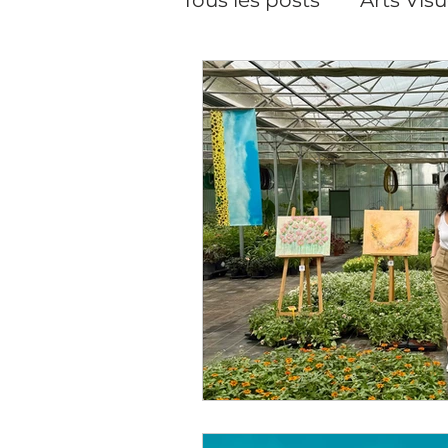
Pilates
Pilates, cour
Performance
Créat
Soins du visage
Da
Cineaste-Vidéaste
Artiste peintre Paris