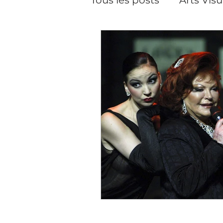
Pilates
Pilates, cour
Performance
Créat
Soins du visage
Da
Cineaste-Vidéaste
Artiste peintre Paris