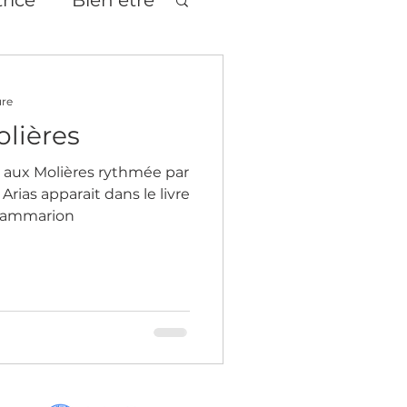
tages
Théâtre
ure
olières
 aux Molières rythmée par
Arias apparait dans le livre
Flammarion
age