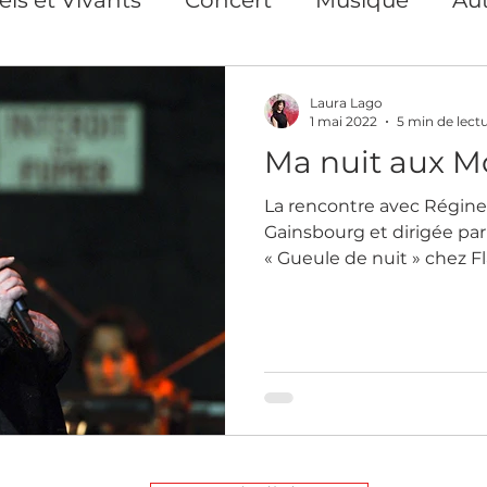
s Privés et collectifs
Exposition
Repor
Laura Lago
1 mai 2022
5 min de lect
Ma nuit aux M
ion
Photographe Paris
Art print Paris
La rencontre avec Régine
Gainsbourg et dirigée par 
nse
Action pour les droits des femmes
« Gueule de nuit » chez 
Cours en ligne
Création de contenu visuel
Artiste auteure plasticienne
Yoga du Vis