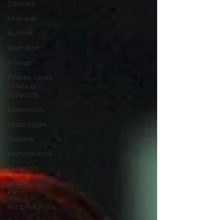
Concert
Musique
Autrice
Bien être
Pilates
Pilates, cours
Privés et
collectifs
Exposition
Reportages
Théâtre
Performance
Création
Photographe
Paris
Art print Paris