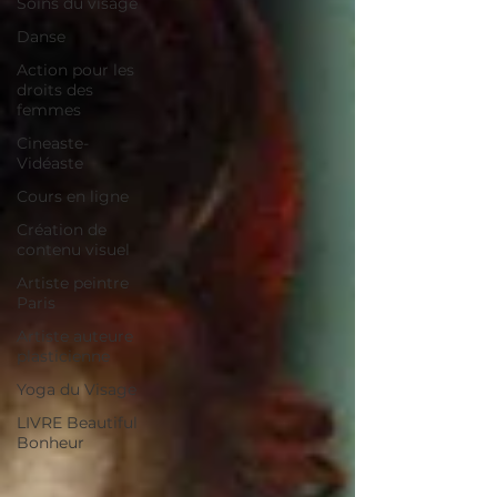
Soins du visage
Danse
Action pour les
droits des
femmes
Cineaste-
Vidéaste
Cours en ligne
Création de
contenu visuel
Artiste peintre
Paris
Artiste auteure
plasticienne
Yoga du Visage
LIVRE Beautiful
Bonheur