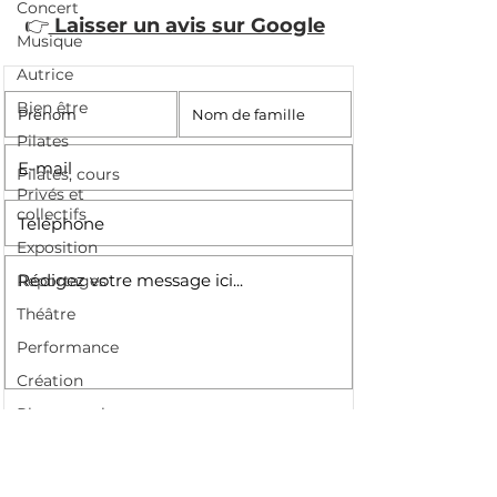
Concert
👉
Laisser un avis sur Google
Musique
Autrice
Bien être
Pilates
Pilates, cours
Privés et
collectifs
Exposition
Reportages
Théâtre
Performance
Création
Photographe
Paris
Art print Paris