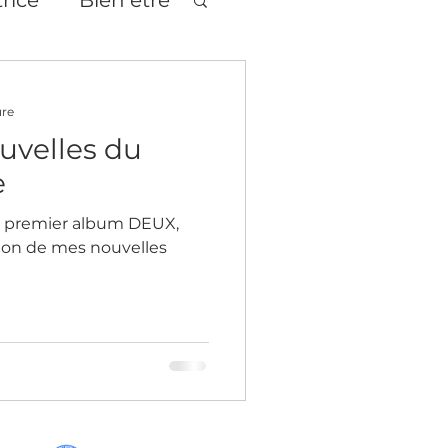
tages
Théâtre
ure
uvelles du
e
e premier album DEUX,
tion de mes nouvelles
age