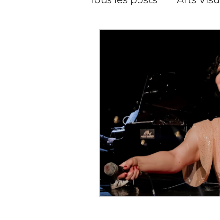
Pilates
Pilates, cour
Performance
Créat
Soins du visage
Da
Cineaste-Vidéaste
Artiste peintre Paris