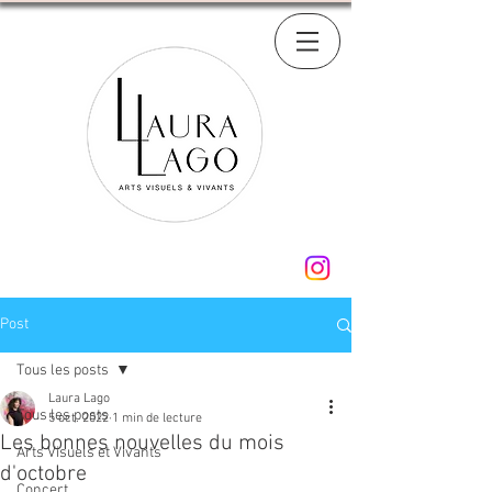
Post
Tous les posts
Laura Lago
Tous les posts
5 oct. 2022
1 min de lecture
Les bonnes nouvelles du mois
Arts Visuels et Vivants
d'octobre
Concert