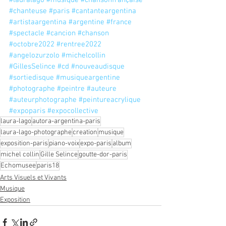
#chanteuse
#paris
#cantanteargentina
#artistaargentina
#argentine
#france
#spectacle
#cancion
#chanson
#octobre2022
#rentree2022
#angelozurzolo
#michelcollin
#GillesSelince
#cd
#nouveaudisque
#sortiedisque
#musiqueargentine
#photographe
#peintre
#auteure
#auteurphotographe
#peintureacrylique
#expoparis
#expocollective
laura-lago
autora-argentina-paris
laura-lago-photographe
creation
musique
exposition-paris
piano-voix
expo-paris
album
michel collin
Gille Selince
goutte-dor-paris
Echomusee
paris18
Arts Visuels et Vivants
Musique
Exposition