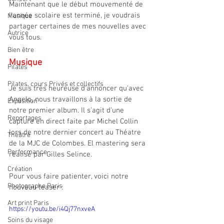
Maintenant que le début mouvementé de 
l'année scolaire est terminé, je voudrais 
Musique
partager certaines de mes nouvelles avec 
Autrice
vous tous. 
Bien être
Musique
Pilates
Pilates, cours Privés et collectifs
Je suis très heureuse d'annoncer qu'avec 
Angelo, nous travaillons à la sortie de 
Exposition
notre premier album. Il s'agit d'une 
Reportages
capture en direct faite par Michel Collin 
lors de notre dernier concert au Théatre 
Théâtre
de la MJC de Colombes. El mastering sera 
Performance
réalisé par Gilles Selince. 
Création
Pour vous faire patienter, voici notre 
Photographe Paris
nouveau teaser : 
Art print Paris
https://youtu.be/i4Qj77nxveA
Soins du visage