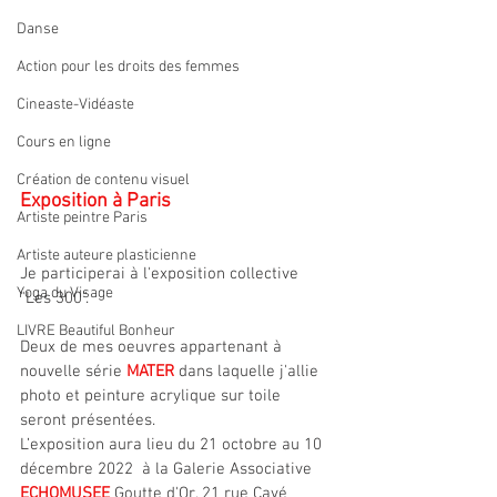
Danse
Action pour les droits des femmes
Cineaste-Vidéaste
Cours en ligne
Création de contenu visuel
Exposition à Paris 
Artiste peintre Paris
Artiste auteure plasticienne
Je participerai à l'exposition collective 
Yoga du Visage
"Les 300". 
LIVRE Beautiful Bonheur
Deux de mes oeuvres appartenant à 
nouvelle série 
MATER
 dans laquelle j'allie 
photo et peinture acrylique sur toile 
seront présentées. 
L’exposition aura lieu du 21 octobre au 10 
décembre 2022  à la Galerie Associative 
ECHOMUSEE 
Goutte d'Or, 21 rue Cavé 