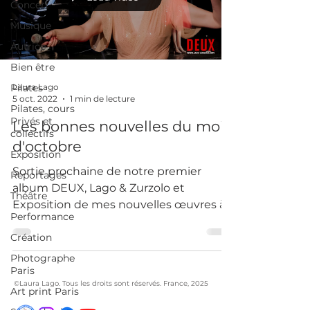
Concert
Musique
Autrice
Bien être
Pilates
Laura Lago
5 oct. 2022
1 min de lecture
Pilates, cours
Privés et
Les bonnes nouvelles du mois
collectifs
d'octobre
Exposition
Sortie prochaine de notre premier
Reportages
album DEUX, Lago & Zurzolo et
Théâtre
Exposition de mes nouvelles œuvres à
Performance
Paris 18.
Création
Photographe
Paris
©Laura Lago. Tous les droits sont réservés. France, 2025
Art print Paris