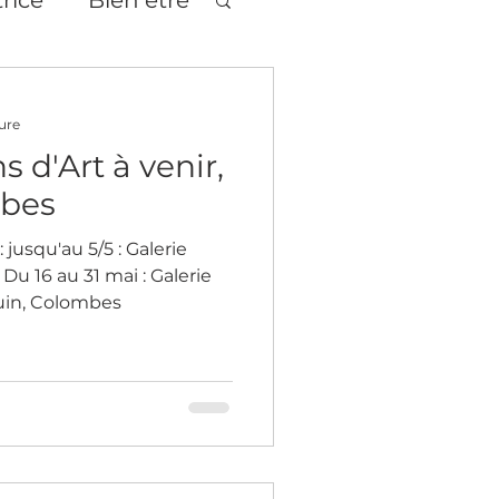
tages
Théâtre
ure
 d'Art à venir,
mbes
 jusqu'au 5/5 : Galerie
u 16 au 31 mai : Galerie
juin, Colombes
age