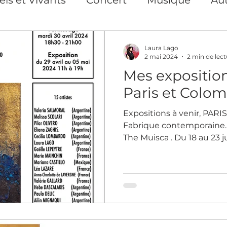
s Privés et collectifs
Exposition
Repor
Laura Lago
2 mai 2024
2 min de lect
Mes expositions
ion
Photographe Paris
Art print Paris
Paris et Colo
Expositions à venir, PARIS:
nse
Action pour les droits des femmes
Fabrique contemporaine. D
The Muisca . Du 18 au 23 
Cours en ligne
Création de contenu visuel
Artiste auteure plasticienne
Yoga du Vis