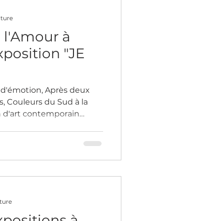
cture
 l'Amour à
Exposition "JE
t d'émotion, Après deux
s, Couleurs du Sud à la
on d'art contemporain
ie immense que je vous
rtistique exceptionnelle
 par une immersion
e l'amour à travers l'art, à
"JE T'AIME". En tant
 de faire partie de cette
Nathanaël Becke
ture
xpositions à