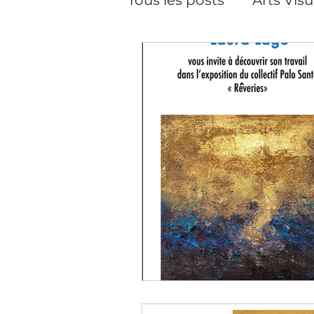
Pilates
Pilates, cour
Performance
Créat
Soins du visage
Da
Cineaste-Vidéaste
Artiste peintre Paris