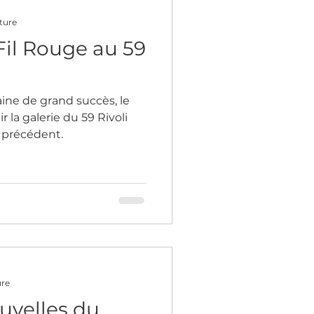
ture
Fil Rouge au 59
ne de grand succès, le
 précédent.
ure
uvelles du