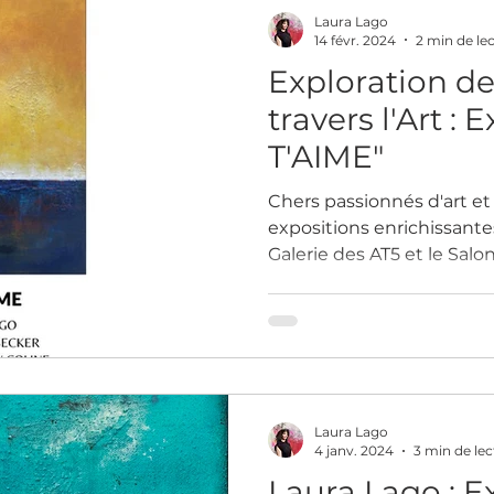
Laura Lago
eur
14 févr. 2024
2 min de le
Exploration de
travers l'Art : 
T'AIME"
Chers passionnés d'art e
expositions enrichissante
Galerie des AT5 et le Sal
Arami. C'est avec une jo
convie à une expérience a
Laissez-vous transporter
captivante dans l'univers d
l'occasion de l'exposition 
qu'artiste, je suis honorée
Laura Lago
exposition aux côtés de 
4 janv. 2024
3 min de lec
Laura Lago : E