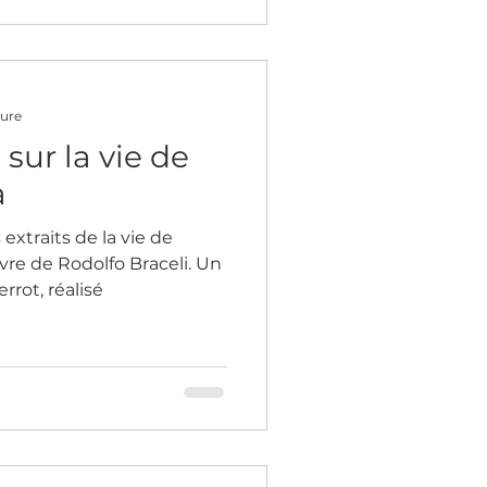
ture
ur la vie de
a
vre de Rodolfo Braceli. Un
rot, réalisé