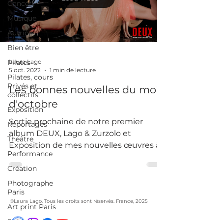
Concert
Musique
Autrice
Bien être
Pilates
Laura Lago
5 oct. 2022
1 min de lecture
Pilates, cours
Privés et
Les bonnes nouvelles du mois
collectifs
d'octobre
Exposition
Sortie prochaine de notre premier
Reportages
album DEUX, Lago & Zurzolo et
Théâtre
Exposition de mes nouvelles œuvres à
Performance
Paris 18.
Création
Photographe
Paris
©Laura Lago. Tous les droits sont réservés. France, 2025
Art print Paris