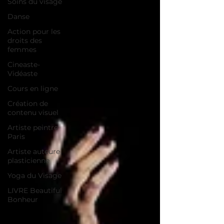
Soins du visage
Danse
Action pour les
droits des
femmes
Cineaste-
Vidéaste
Cours en ligne
Création de
contenu visuel
Artiste peintre
Paris
Artiste auteure
plasticienne
Yoga du Visage
LIVRE Beautiful
Bonheur