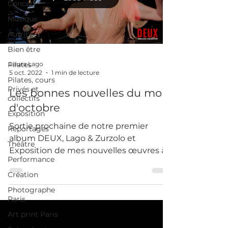
Concert
Musique
Autrice
Bien être
Pilates
Laura Lago
5 oct. 2022
1 min de lecture
Pilates, cours
Privés et
Les bonnes nouvelles du mois
collectifs
d'octobre
Exposition
Sortie prochaine de notre premier
Reportages
album DEUX, Lago & Zurzolo et
Théâtre
Exposition de mes nouvelles œuvres à
Performance
Paris 18.
Création
Photographe
Paris
Art print Paris