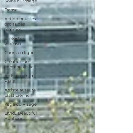
Soins du visage
Danse
Action pour les
droits des
femmes
Cineaste-
Vidéaste
Cours en ligne
Création de
contenu visuel
Artiste peintre
Paris
Artiste auteure
plasticienne
Yoga du Visage
LIVRE Beautiful
Bonheur