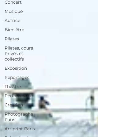
Concert
Musique
Autrice
Bien être
Pilates
Pilates, cours
Privés et
collectifs
Exposition
Reportages
Théâtre
Performance
Création
Photographe
Paris
Art print Paris