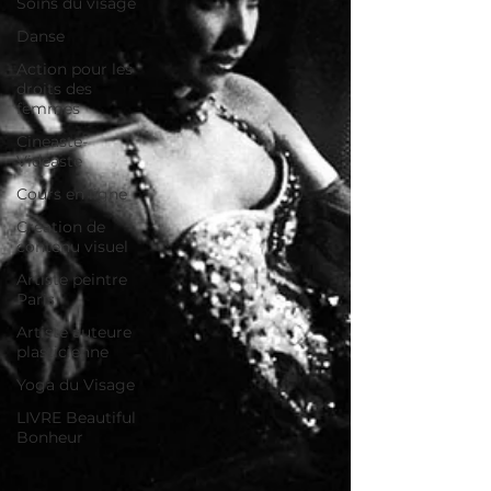
Soins du visage
Danse
Action pour les
droits des
femmes
Cineaste-
Vidéaste
Cours en ligne
Création de
contenu visuel
Artiste peintre
Paris
Artiste auteure
plasticienne
Yoga du Visage
LIVRE Beautiful
Bonheur