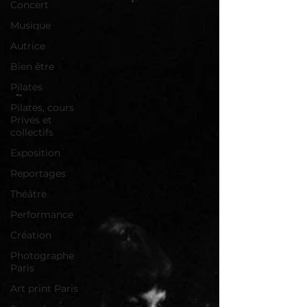
Concert
Musique
Autrice
Bien être
Pilates
Pilates, cours
Privés et
collectifs
Exposition
Reportages
Théâtre
Performance
Création
Photographe
Paris
Art print Paris