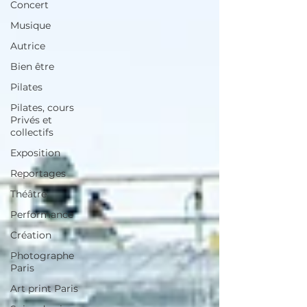
Concert
Musique
Autrice
Bien être
Pilates
Pilates, cours
Privés et
collectifs
Exposition
Reportages
Théâtre
Performance
Création
Photographe
Paris
Art print Paris