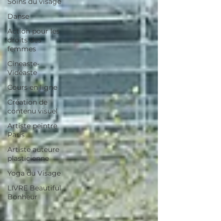
Soins du visage
Danse
Action pour les
droits des
femmes
Cineaste-
Vidéaste
Cours en ligne
Création de
contenu visuel
Artiste peintre
Paris
Artiste auteure
plasticienne
Yoga du Visage
LIVRE Beautiful
Bonheur