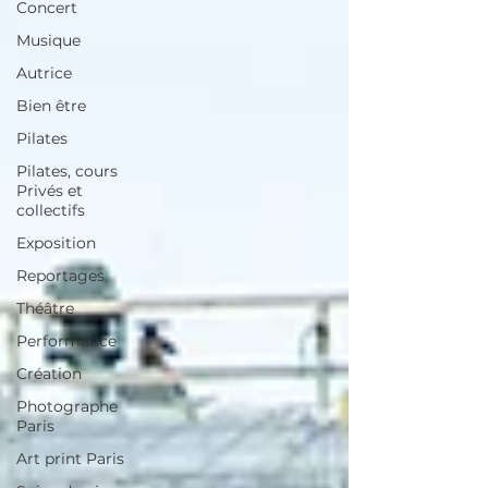
Concert
Musique
Autrice
Bien être
Pilates
Pilates, cours
Privés et
collectifs
Exposition
Reportages
Théâtre
Performance
Création
Photographe
Paris
Art print Paris