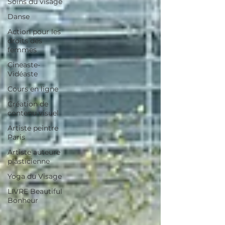
Soins du visage
Danse
Action pour les
droits des
femmes
Cineaste-
Vidéaste
Cours en ligne
Création de
contenu visuel
Artiste peintre
Paris
Artiste auteure
plasticienne
Yoga du Visage
LIVRE Beautiful
Bonheur