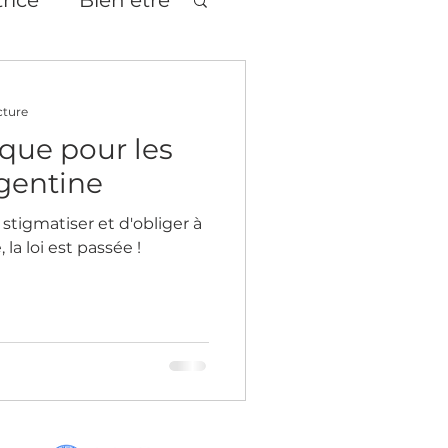
tages
Théâtre
cture
ique pour les
gentine
 stigmatiser et d'obliger à
 la loi est passée !
age