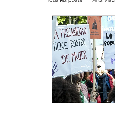
Pilates
Pilates, cour
Performance
Créat
Soins du visage
Da
Cineaste-Vidéaste
Artiste peintre Paris