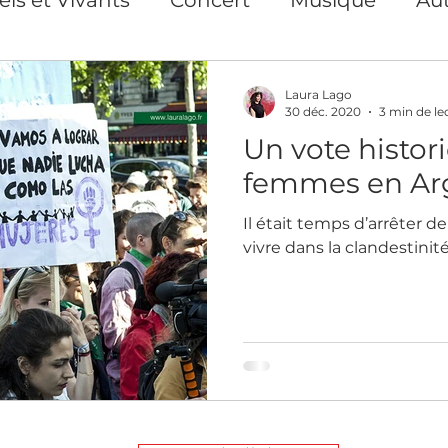
s Privés et collectifs
Exposition
Repor
Laura Lago
30 déc. 2020
3 min de le
Un vote histor
ion
Photographe Paris
Art print Paris
femmes en Ar
Il était temps d’arrêter de
nse
Action pour les droits des femmes
vivre dans la clandestinité,
Cours en ligne
Création de contenu visuel
Artiste auteure plasticienne
Yoga du Vis