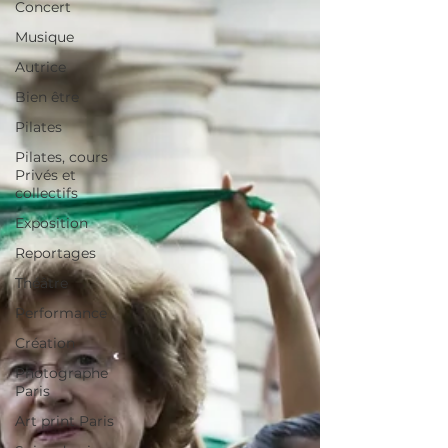
Concert
Musique
Autrice
Bien être
Pilates
Pilates, cours
Privés et
collectifs
Exposition
Reportages
Théâtre
Performance
Création
Photographe
Paris
Art print Paris