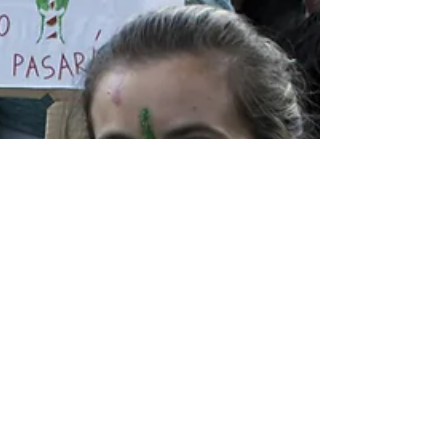
Laura Lago
11 déc. 2020
3 min de lecture
Droits de femmes dans le
monde
À Paris, nous soutenons la lutte des
argentines pour la légalisation de
l’avortement. Rassemblement Place