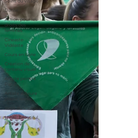
Soins du visage
Danse
Action pour les
droits des
femmes
Cineaste-
Vidéaste
Cours en ligne
Création de
contenu visuel
Artiste peintre
Paris
Artiste auteure
plasticienne
Yoga du Visage
LIVRE Beautiful
Bonheur