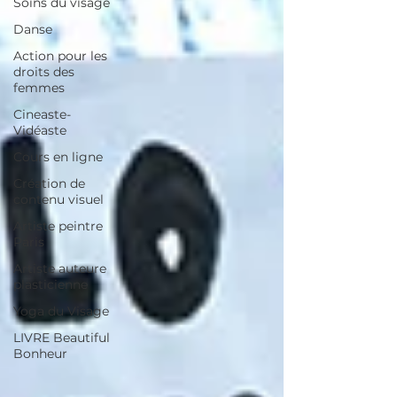
Soins du visage
Danse
Action pour les
droits des
femmes
Cineaste-
Vidéaste
Cours en ligne
Création de
contenu visuel
Artiste peintre
Paris
Artiste auteure
plasticienne
Yoga du Visage
LIVRE Beautiful
Bonheur