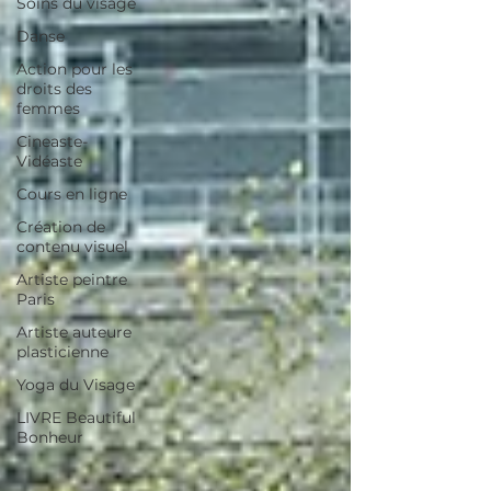
Soins du visage
Danse
Action pour les
droits des
femmes
Cineaste-
Vidéaste
Cours en ligne
Création de
contenu visuel
Artiste peintre
Paris
Artiste auteure
plasticienne
Yoga du Visage
LIVRE Beautiful
Bonheur