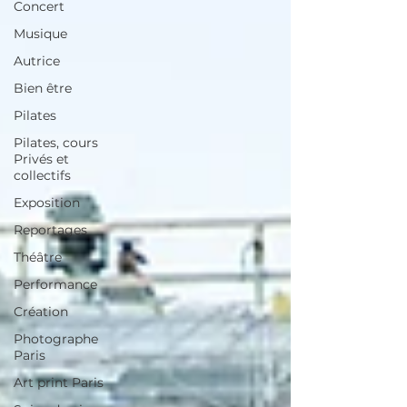
Concert
Musique
Autrice
Bien être
Pilates
Pilates, cours
Privés et
collectifs
Exposition
Reportages
Théâtre
Performance
Création
Photographe
Paris
Art print Paris