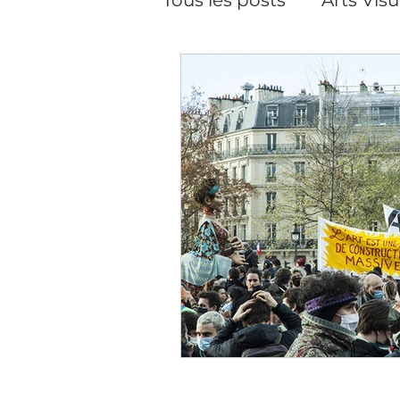
Pilates
Pilates, cour
Performance
Créat
Soins du visage
Da
Cineaste-Vidéaste
Artiste peintre Paris