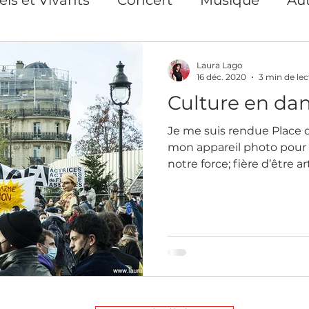
s Privés et collectifs
Exposition
Repor
Laura Lago
16 déc. 2020
3 min de lec
Culture en da
ion
Photographe Paris
Art print Paris
Je me suis rendue Place d
mon appareil photo pour
nse
Action pour les droits des femmes
notre force; fière d’être ar
Cours en ligne
Création de contenu visuel
Artiste auteure plasticienne
Yoga du Vis