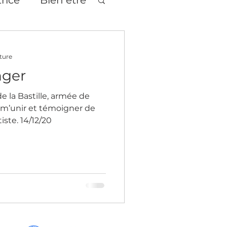
tages
Théâtre
ture
nger
e la Bastille, armée de
 m’unir et témoigner de
tiste. 14/12/20
age