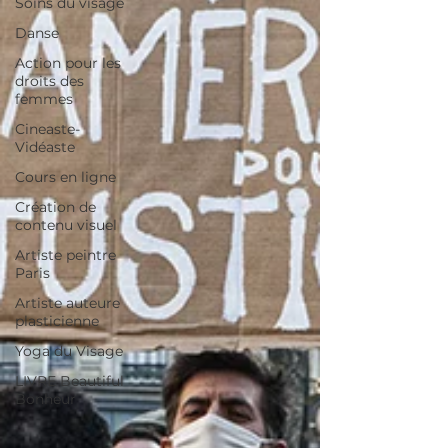
Soins du visage
Danse
Action pour les
droits des
femmes
Cineaste-
Vidéaste
Cours en ligne
Création de
contenu visuel
Artiste peintre
Paris
Artiste auteure
plasticienne
Yoga du Visage
LIVRE Beautiful
Bonheur