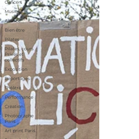
Concert
Musique
Autrice
Bien être
Pilates
Pilates, cours
Privés et
collectifs
Exposition
Reportages
Théâtre
Performance
Création
Photographe
Paris
Art print Paris