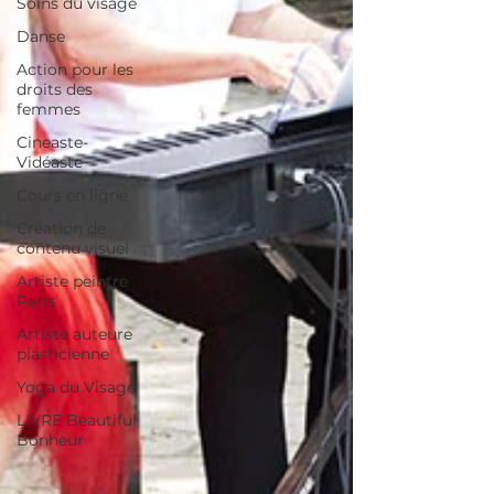
Soins du visage
Danse
Action pour les
droits des
femmes
Cineaste-
Vidéaste
Cours en ligne
Création de
contenu visuel
Artiste peintre
Paris
Artiste auteure
plasticienne
Yoga du Visage
LIVRE Beautiful
Bonheur