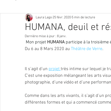
Laura Lago
25 févr. 2020
5 min de lecture
Pilates, cours Privés et collectifs
Exposition
Re
HUMANA, deuil et ré
Dernière mise à jour :
8 janv.
Photographe Paris
Art print Paris
Soins du vi
Mon projet 
HUMANA
 participe à la troisième 
Du 6 au 8 Mars 2020 au 
Théâtre de Verre
. 
Cineaste-Vidéaste
Cours en ligne
Création de
Il s’agit d’un 
projet 
très intime sur lequel je tr
C’est une exposition mélangeant les arts visu
Artiste auteure plasticienne
Yoga du Visage
photographie, d’une vidéo et d’une performanc
Comme dans les arts vivants, il s’agit d’un pr
différentes formes et qui a commencé comme 