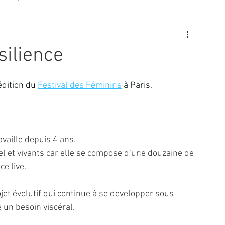
portages
Théâtre
Performance
Création
silience
sage
Danse
Action pour les droits des femmes
édition du
Festival des Féminins
 à Paris. 
 contenu visuel
Artiste peintre Paris
availle depuis 4 ans. 
el et vivants car elle se compose d’une douzaine de 
LIVRE Beautiful Bonheur
e live.
ojet évolutif qui continue à se developper sous 
un besoin viscéral.