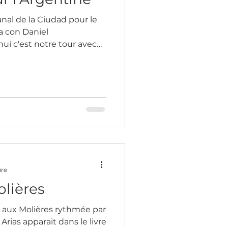
anal de la Ciudad pour le
 con Daniel
i c'est notre tour avec
reportage a été réalisé
et Tamara Bella. Quel
oment avec vous deux !
rrière, de mes projets et
que à Buenos Aires, ce
 et mes projets pour
e reconnaissance du
ure
olières
 aux Molières rythmée par
Arias apparait dans le livre