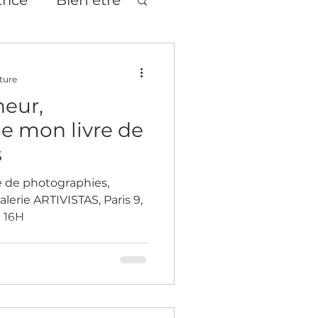
tages
Théâtre
ture
heur,
e mon livre de
s
e de photographies,
alerie ARTIVISTAS, Paris 9,
à 16H
age