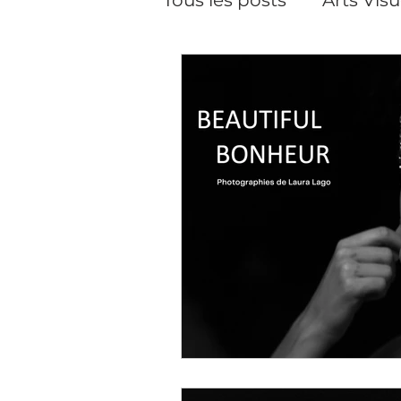
Pilates
Pilates, cour
Performance
Créat
Soins du visage
Da
Cineaste-Vidéaste
Artiste peintre Paris