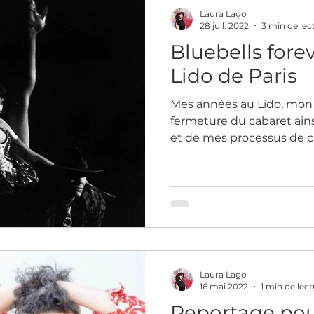
Laura Lago
eur
28 juil. 2022
3 min de lec
Bluebells fore
Lido de Paris
Mes années au Lido, mon a
fermeture du cabaret ains
et de mes processus de c
Laura Lago
16 mai 2022
1 min de lec
Reportage pou