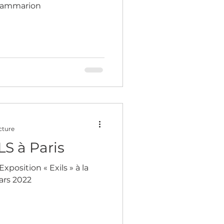
Flammarion
cture
LS à Paris
Exposition « Exils » à la
ars 2022