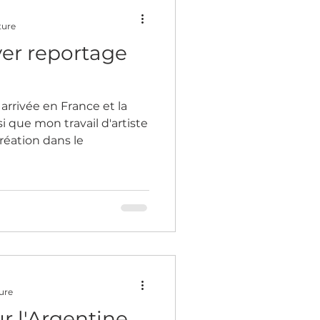
ture
ver reportage
rrivée en France et la
i que mon travail d'artiste
réation dans le
ture
r l'Argentine