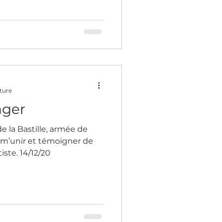
ture
nger
e la Bastille, armée de
 m’unir et témoigner de
tiste. 14/12/20