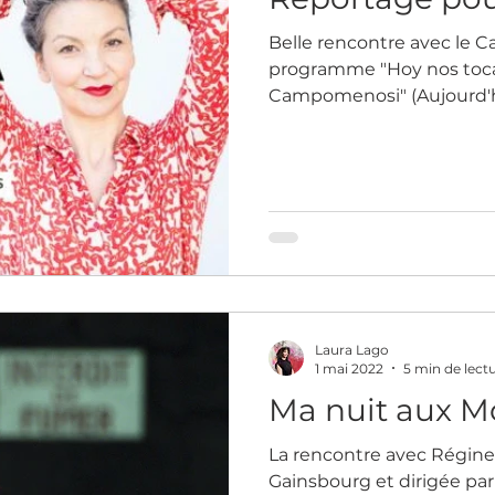
Belle rencontre avec le C
programme "Hoy nos toca
Campomenosi" (Aujourd'hu
Daniel Campomenosi). Le 
par Daniel Campomenosi 
plaisir de partager ce m
Nous avons parlé de ma ca
de ma vie. Ce qui me man
que j'aime le plus à Paris
l'avenir. Merci pour cett
chemin que j'ai
Laura Lago
1 mai 2022
5 min de lect
Ma nuit aux M
La rencontre avec Régine
Gainsbourg et dirigée par 